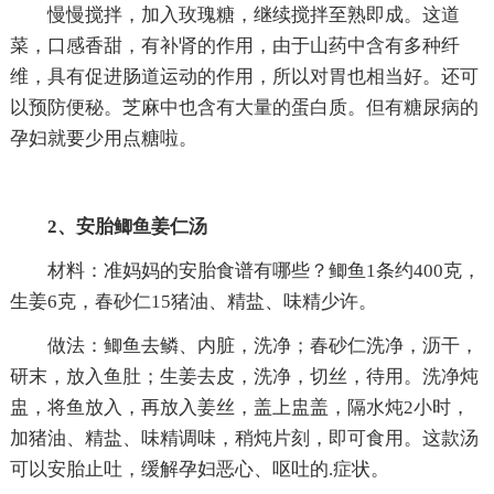
慢慢搅拌，加入玫瑰糖，继续搅拌至熟即成。这道
菜，口感香甜，有补肾的作用，由于山药中含有多种纤
维，具有促进肠道运动的作用，所以对胃也相当好。还可
以预防便秘。芝麻中也含有大量的蛋白质。但有糖尿病的
孕妇就要少用点糖啦。
2、安胎鲫鱼姜仁汤
材料：准妈妈的安胎食谱有哪些？鲫鱼1条约400克，
生姜6克，春砂仁15猪油、精盐、味精少许。
做法：鲫鱼去鳞、内脏，洗净；春砂仁洗净，沥干，
研末，放入鱼肚；生姜去皮，洗净，切丝，待用。洗净炖
盅，将鱼放入，再放入姜丝，盖上盅盖，隔水炖2小时，
加猪油、精盐、味精调味，稍炖片刻，即可食用。这款汤
可以安胎止吐，缓解孕妇恶心、呕吐的.症状。