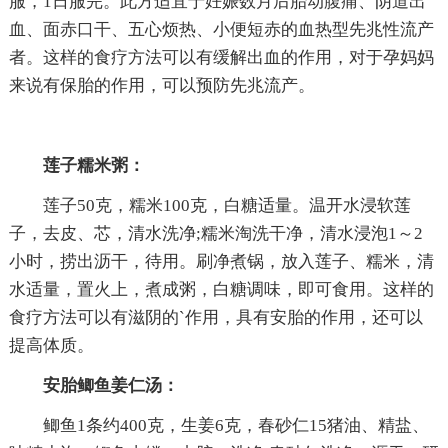
服，1日服完。此方适宜于妊娠数月后胎动腹痛、阴道出
血、面赤口干、五心烦热、小便短赤的血热型先兆性流产
者。这样的食疗方法可以有缓解出血的作用，对于孕妈妈
来说有保胎的作用，可以预防先兆流产。
莲子糯米粥：
莲子50克，糯米100克，白糖适量。温开水浸软莲
子，去皮、芯，清水洗净;糯米淘洗干净，清水浸泡1～2
小时，捞出沥干，待用。刷净煮锅，放入莲子、糯米，清
水适量，置火上，煮成粥，白糖调味，即可食用。这样的
食疗方法可以有滋阴的`作用，具有安胎的作用，还可以
提高体质。
安胎鲫鱼姜仁汤：
鲫鱼1条约400克，生姜6克，春砂仁15猪油、精盐、