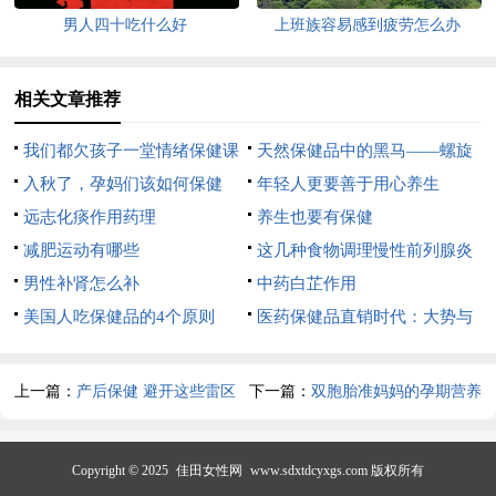
男人四十吃什么好
上班族容易感到疲劳怎么办
相关文章推荐
我们都欠孩子一堂情绪保健课
天然保健品中的黑马——螺旋
入秋了，孕妈们该如何保健
藻
年轻人更要善于用心养生
呢？
远志化痰作用药理
养生也要有保健
减肥运动有哪些
这几种食物调理慢性前列腺炎
男性补肾怎么补
疾病
中药白芷作用
美国人吃保健品的4个原则
医药保健品直销时代：大势与
升级
上一篇：
产后保健 避开这些雷区
下一篇：
双胞胎准妈妈的孕期营养
与保健
Copyright © 2025
佳田女性网
www.sdxtdcyxgs.com 版权所有