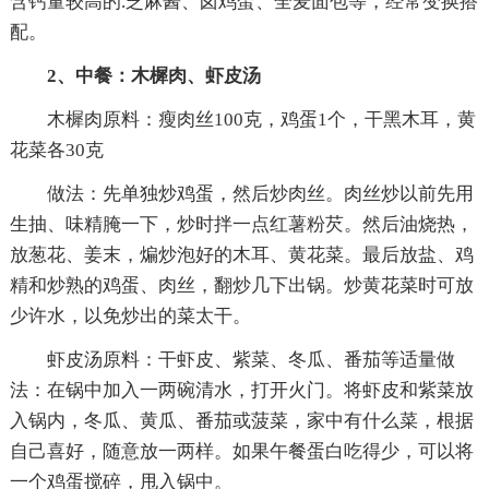
含钙量较高的.芝麻酱、卤鸡蛋、全麦面包等，经常变换搭
配。
2、中餐：木樨肉、虾皮汤
木樨肉原料：瘦肉丝100克，鸡蛋1个，干黑木耳，黄
花菜各30克
做法：先单独炒鸡蛋，然后炒肉丝。肉丝炒以前先用
生抽、味精腌一下，炒时拌一点红薯粉芡。然后油烧热，
放葱花、姜末，煸炒泡好的木耳、黄花菜。最后放盐、鸡
精和炒熟的鸡蛋、肉丝，翻炒几下出锅。炒黄花菜时可放
少许水，以免炒出的菜太干。
虾皮汤原料：干虾皮、紫菜、冬瓜、番茄等适量做
法：在锅中加入一两碗清水，打开火门。将虾皮和紫菜放
入锅内，冬瓜、黄瓜、番茄或菠菜，家中有什么菜，根据
自己喜好，随意放一两样。如果午餐蛋白吃得少，可以将
一个鸡蛋搅碎，甩入锅中。