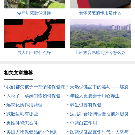
做产后减肥保健操
爱体灵芝的作用是什么
男人四十吃什么好
上班族容易感到疲劳怎么办
相关文章推荐
我们都欠孩子一堂情绪保健课
天然保健品中的黑马——螺旋
入秋了，孕妈们该如何保健
藻
年轻人更要善于用心养生
呢？
远志化痰作用药理
养生也要有保健
减肥运动有哪些
这几种食物调理慢性前列腺炎
男性补肾怎么补
疾病
中药白芷作用
美国人吃保健品的4个原则
医药保健品直销时代：大势与