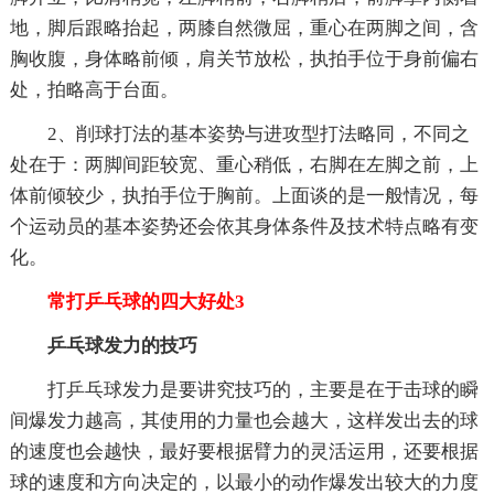
地，脚后跟略抬起，两膝自然微屈，重心在两脚之间，含
胸收腹，身体略前倾，肩关节放松，执拍手位于身前偏右
处，拍略高于台面。
2、削球打法的基本姿势与进攻型打法略同，不同之
处在于：两脚间距较宽、重心稍低，右脚在左脚之前，上
体前倾较少，执拍手位于胸前。上面谈的是一般情况，每
个运动员的基本姿势还会依其身体条件及技术特点略有变
化。
常打乒乓球的四大好处3
乒乓球发力的技巧
打乒乓球发力是要讲究技巧的，主要是在于击球的瞬
间爆发力越高，其使用的力量也会越大，这样发出去的球
的速度也会越快，最好要根据臂力的灵活运用，还要根据
球的速度和方向决定的，以最小的动作爆发出较大的力度