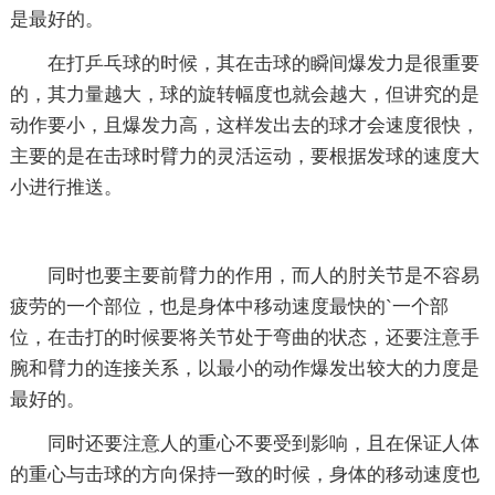
是最好的。
在打乒乓球的时候，其在击球的瞬间爆发力是很重要
的，其力量越大，球的旋转幅度也就会越大，但讲究的是
动作要小，且爆发力高，这样发出去的球才会速度很快，
主要的是在击球时臂力的灵活运动，要根据发球的速度大
小进行推送。
同时也要主要前臂力的作用，而人的肘关节是不容易
疲劳的一个部位，也是身体中移动速度最快的`一个部
位，在击打的时候要将关节处于弯曲的状态，还要注意手
腕和臂力的连接关系，以最小的动作爆发出较大的力度是
最好的。
同时还要注意人的重心不要受到影响，且在保证人体
的重心与击球的方向保持一致的时候，身体的移动速度也