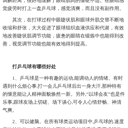
调解距离，很好地缓解了眼睛肌肉的僵硬不适。在眼睛感
觉疲劳时打上一盘乒乓球，感觉清爽，而且没有副作用。
其次，在打球过程中眼睫状肌和眼球外肌交替不断地
收缩和舒张，大大促进了眼球组织血液供应和代谢，有效
地改善睫状肌调节功能，疲惫的眼睛在锻炼中也能得到改
善，视觉调节功能也能有效地得到提高。
打乒乓球有哪些好处
1、乒乓球是一种有趣的运动,能调动人的情绪。有时
遇到什么烦心事,打一会儿乒乓球后出一身大汗,那种特有
的惬意能让人精神面貌焕然一新。另外,“以球会友”也是件
乐事,跟球友场上切磋、场下谈心,可令人心情舒畅、神清
气爽。
2、可以健脑。在所有球类运动项目中,乒乓球的.速度