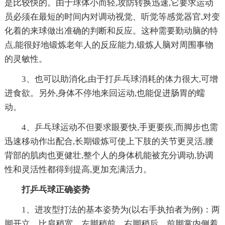
是比较快的。由于球体小而轻,攻防转换迅速,它要求运动
员必须在最短的时间内对调动视觉、听觉等感觉器官,对变
化着的来球做出准确的判断和反应。这种需要勤动脑的特
点,能很好地锻炼老年人的反应能力,锻炼人脑对周围事物
的灵敏性。
3、也可以助消化,由于打乒乓球消耗的体力很大,可增
进食欲。另外,身体不停地来回运动,也能促进肠胃的蠕
动。
4、乒乓球运动不但要求眼要快,手更要疾,而脚步也需
迅速移动作出配合,长期锻炼可使上下肢的关节更灵活,腰
背部的肌肉也更健壮,整个人的身体机能被充分调动,协调
性和灵活性都得到提高,更加充满活力。
打乒乓球正确姿势
1、进攻型打法的基本姿势为(以右手执拍者为例)：两
脚开立，比肩稍宽，左脚稍前，右脚稍后，前脚掌内侧着