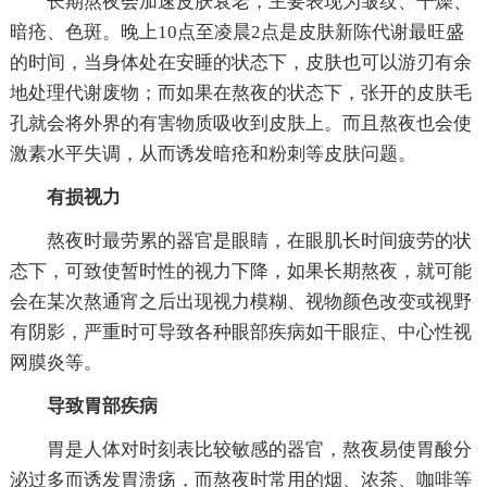
长期熬夜会加速皮肤衰老，主要表现为皱纹、干燥、
暗疮、色斑。晚上10点至凌晨2点是皮肤新陈代谢最旺盛
的时间，当身体处在安睡的状态下，皮肤也可以游刃有余
地处理代谢废物；而如果在熬夜的状态下，张开的皮肤毛
孔就会将外界的有害物质吸收到皮肤上。而且熬夜也会使
激素水平失调，从而诱发暗疮和粉刺等皮肤问题。
有损视力
熬夜时最劳累的器官是眼睛，在眼肌长时间疲劳的状
态下，可致使暂时性的视力下降，如果长期熬夜，就可能
会在某次熬通宵之后出现视力模糊、视物颜色改变或视野
有阴影，严重时可导致各种眼部疾病如干眼症、中心性视
网膜炎等。
导致胃部疾病
胃是人体对时刻表比较敏感的器官，熬夜易使胃酸分
泌过多而诱发胃溃疡，而熬夜时常用的烟、浓茶、咖啡等