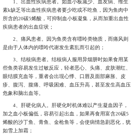
1、出血性疾病患者。如血小板减少、血友病、维生
素k缺乏等出血性疾病患者要少吃或不吃鱼，因为鱼肉中
所含的20碳5烯酸，可抑制血小板凝集，从而加重出血性
疾病患者的出血症状；
2、痛风患者。因为鱼类含有嘌呤类物质，而痛风则
是由于人体内的嘌呤代谢发生紊乱而引起的；
3、结核病患者。结核病人服用异烟肼时如果食用某
些鱼类容易发生过敏反应，轻者恶心、头痛、皮肤潮红、
眼结膜充血等，重者会出现心悸、口唇及面部麻胀、皮
疹、腹泻、腹痛、呼吸困难、血压升高，甚至发生高血压
危象和脑出血等。
4、肝硬化病人。肝硬化时机体难以产生凝血因子，
加之血小板偏低，容易引起出血，如果再食用富含20碳5
烯酸的沙丁鱼、青鱼、金枪鱼等，会使病情急剧恶化，犹
如雪上加霜；