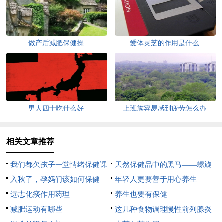
做产后减肥保健操
爱体灵芝的作用是什么
男人四十吃什么好
上班族容易感到疲劳怎么办
相关文章推荐
我们都欠孩子一堂情绪保健课
天然保健品中的黑马——螺旋
入秋了，孕妈们该如何保健
藻
年轻人更要善于用心养生
呢？
远志化痰作用药理
养生也要有保健
减肥运动有哪些
这几种食物调理慢性前列腺炎