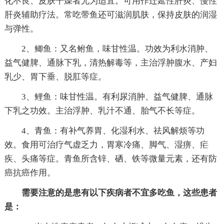
化不良、皮肤干燥者尤为适宜。可用作迁延性肝炎、慢性
肝炎辅助疗法。常吃带鱼还可滋润肌肤，保持皮肤的润湿
与弹性。
2、鲫鱼：又名鲋鱼，味甘性温。功效为利水消肿、
益气健脾、通脉下乳，清热解毒等，主治浮肿腹水、产妇
乳少、胃下垂、脱肛等症。
3、鲤鱼：味甘性温。有利尿消肿、益气健脾、通脉
下乳之功效。主治浮肿、乳汁不通、胎气不长等症。
4、青鱼：有补气养胃、化湿利水、祛风解烦等功
效。食用可治疗气虚乏力，胃寒冷痛、脚气、湿痹、疟
疾、头痛等症。青鱼所含锌、硒、铁等微量元素，还有防
癌抗癌作用。
需要注意的是患有以下疾病者不宜多吃鱼，这些患者
是：