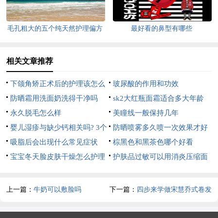
毛孔粗大的五个纯天然护理偏方
最好看的鼻型有哪些
相关文章推荐
下颌角矫正术后的护理该怎么
玻尿酸的作用和功效
办
防晒霜用洗面奶洗得干净吗
sk2大红瓶面霜适合多大年龄
永久脱毛怎么样
美瞳线一般保持几年
婴儿湿疹与缺少钙相关吗? 3个
防晒喷雾多久喷一次效果才好
窍门护理婴儿湿疹效果好
吸脂后会出现什么常见症状
棕黑色和黑茶色哪个好看
宝宝冬天脸皮肤干燥怎么护理
护肤品过敏可以用消炎压缩面
膜吗
上一篇：
牛奶可以敷脸吗
下一篇：
四步来学做宋慧乔式卷发