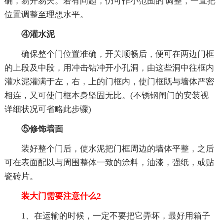
确，易开易关。若有问题，仍可作小范围的'调整，一直把
位置调整至理想水平。
④灌水泥
确保整个门位置准确，开关顺畅后，便可在两边门框
的上段及中段，用冲击钻冲开小孔洞，由这些洞中往框内
灌水泥灌满于左，右，上的门框内，使门框既与墙体严密
相连，又可使门框本身坚固无比。(不锈钢闸门的安装视
详细状况可省略此步骤)
⑤修饰墙面
装好整个门后，使水泥把门框周边的墙体平整，之后
可在表面配以与周围整体一致的涂料，油漆，强纸，或贴
瓷砖片。
装大门需要注意什么2
1、在运输的时候，一定不要把它弄坏，最好用箱子