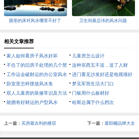
圆形的床对风水哪里不好了
卫生间最忌讳的风水问题
相关文章推荐
家人如何看房子风水好坏
儿童房怎么设计
不住了的旧房子处理的几个禁
这种东西五不送，送了人财
忌
工作运会破财运的办公室风水
空！
进门看见沙发好还是电视墙好
禁忌
卧室里怎样摆放风水鱼
梦见军营生活大门口
双人儿童房的装修常识及方法
门板用什么板材好
能拥有好财运的户型风水
哈斯达属于什么档次
上一篇：
买房最吉利的楼层
下一篇：
遮阳棚品牌大全