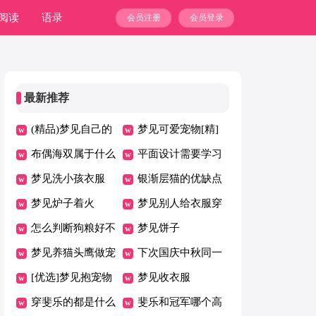
阅读
语录
会员注册
会员登录
最新推荐
(精品)梦见自己的
梦见可爱宠物[精]
宠物
布偶海双属于什么
平面设计需要学习
系的猫
梦见洗小孩衣服
的内容有哪些
银渐层猫的优缺点
梦见炉子着火
梦见别人给衣服穿
怎么判断狗粮好不
梦见饼子
好
梦见养猫头鹰做宠
下次国庆中秋同一
物是啥意思
[优选]梦见抱宠物
天是哪一年
梦见收衣服
穿斐乐的都是什么
斐乐和冠军哪个高