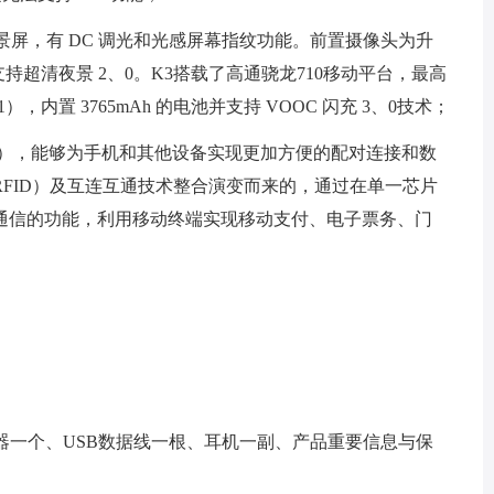
寸的全景屏，有 DC 调光和光感屏幕指纹功能。前置摄像头为升
，支持超清夜景 2、0。K3搭载了高通骁龙710移动平台，最高
、1），内置 3765mAh 的电池并支持 VOOC 闪充 3、0技术；
nication），能够为手机和其他设备实现更加方便的配对连接和数
FID）及互连互通技术整合演变而来的，通过在单一芯片
通信的功能，利用移动终端实现移动支付、电子票务、门
：
电器一个、USB数据线一根、耳机一副、产品重要信息与保