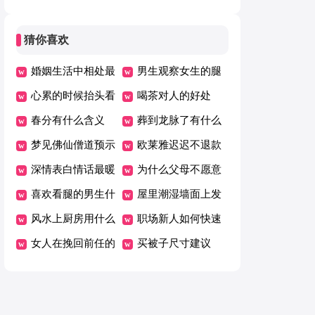
人
档
猜你喜欢
婚姻生活中相处最
男生观察女生的腿
佳方式
心累的时候抬头看
什么意思
喝茶对人的好处
看天空
春分有什么含义
葬到龙脉了有什么
梦见佛仙僧道预示
异象
欧莱雅迟迟不退款
什么
深情表白情话最暖
怎么办
为什么父母不愿意
心一段话
喜欢看腿的男生什
住养老院
屋里潮湿墙面上发
么性格
风水上厨房用什么
霉了对身体有害吗
职场新人如何快速
颜色好
女人在挽回前任的
与公司磨合
买被子尺寸建议
时候不能犯的五个
错误